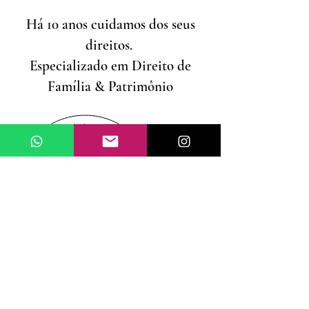
Há 10 anos cuidamos dos seus
direitos.
Especializado em Direito de
Família & Patrimônio
(11) 98319-7046
julianadipietro.adv@gmail.com
R. São Francisco de Sales, 174,
Vila Rami, Jundiaí-SP
Atendimento com prévio
agendamento.